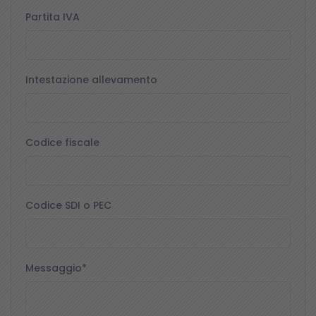
Partita IVA
Intestazione allevamento
Codice fiscale
Codice SDI o PEC
Messaggio*