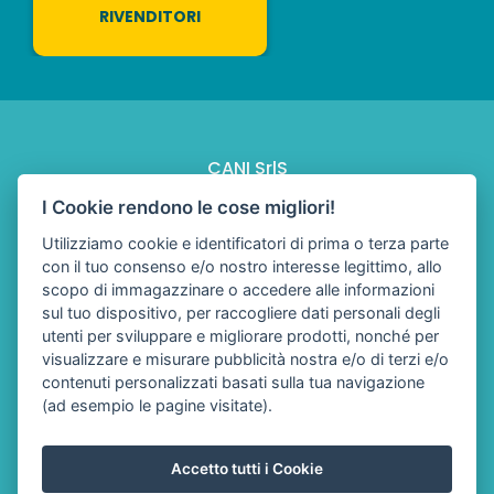
RIVENDITORI
CANI SrlS
Via per Monastier, 4 - 31056 Vallio di Roncade (TV)
I Cookie rendono le cose migliori!
Tel.
+39 324.8206060
-
info@ciboappropriato.com
Utilizziamo cookie e identificatori di prima o terza parte
C.F. e P.IVA 05143850260 - Nr. di registrazione ASL:
con il tuo consenso e/o nostro interesse legittimo, allo
ABP5802ROTHER3
scopo di immagazzinare o accedere alle informazioni
sul tuo dispositivo, per raccogliere dati personali degli
utenti per sviluppare e migliorare prodotti, nonché per
visualizzare e misurare pubblicità nostra e/o di terzi e/o
contenuti personalizzati basati sulla tua navigazione
PRIVACY POLICY
(ad esempio le pagine visitate).
COOKIE POLICY
IMPOSTAZIONI COOKIE
Accetto tutti i Cookie
TERMINI E CONDIZIONI